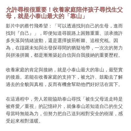
允許尋根很重要！收養家庭陪伴孩子尋找生父
母，就是小泰山最大的「靠山」
影片中的蔡竹飛希望：「可以透過找到自己的生母，進而
找到『自己』」，即便知道尋親路上困難重重、須承擔許
多失落與情緒波動，還是選擇披荊斬棘、追根究柢。因
為，在躊躇未知與出發探尋間的猶疑地帶，一次次的努力
與拼湊拼圖，都是漸漸築起自信與自我接納的重要歷程。
收養家庭的肯定與接納，就是小泰山最大的靠山，最堅實
的後盾。若能在收養家庭的支持下，被允許、鼓勵去了解
過去的全貌與真相，反而有機會幫助他們好好活在當下。
在這過程中，旁人若能協助泰山尋找「被生父母送走時是
被疼愛／重視」的記憶碎片，就像泰山若知道自己的生父
母當時無能為力，但努力把自己送到相對安全的樹屋，感
受起來相對溫暖。