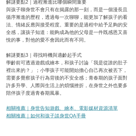
解謎要點
2
｜過程漸進比哪個瞬間重要
與孩子聊身世不會只有在揭露的那一刻，而是一個漫長且
循序漸進的歷程，透過每一次聊聊，能更加了解孩子的看
法、情緒反應與接受程度。重要的是過程中給予足夠的安
全感，讓孩子知道：能夠成為他的父母是一件既感恩又喜
悅的事，對他的愛不會因此而有不同。
解謎要點
3
｜尋找時機與適齡起手式
學齡前可透過遊戲或繪本，和孩子討論「我是從誰的肚子
裡出來的？」；小學孩子可能開始擔心自己再次被丟下，
需要多覺察孩子行為背後的不安全感；青春期的孩子面對
許多升學、人際與生活上的煩惱挫折，在身世之外也要多
陪伴孩子度過青春期風暴。
相關推薦｜身世告知遊戲、繪本、電影媒材資源清單
相關推薦｜如何和孩子談身世QA
手冊