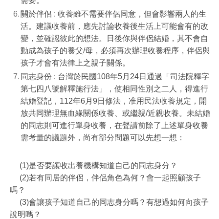
需要。
關於伴侶 : 收養雖不需要伴侶同意，但會影響兩人的生
活。建議收養前，應先討論收養後生活上可能會有的改
變，並確認彼此的想法。日後你與伴侶結婚，其不會自
動成為孩子的養父
/
母，必須再次辦理收養程序，伴侶與
孩子才會有法律上之親子關係。
同志身份 : 台灣於民國
108
年
5
月
24
日通過「司法院釋字
第七四八號解釋施行法」，使相同性別之二人，得進行
結婚登記，
112
年
6
月
9
日修法，准用民法收養規定，開
放共同辦理無血緣關係收養、或繼親
/
近親收養。未結婚
的同志則可進行單身收養，在聲請前除了上述單身收養
需考量的議題外，尚有部分問題可以先想一想：
(1)是否要讓收出養機構知道自己的同志身分？
(2)若有同居的伴侶，伴侶角色為何？會一起照顧孩子
嗎？
(3)會讓孩子知道自己的同志身分嗎？有想過如何向孩子
說明嗎？