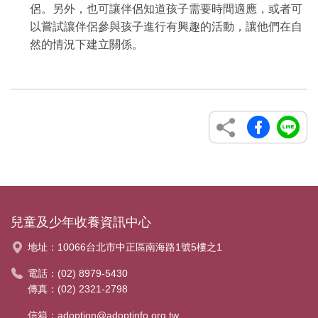
侶。另外，也可讓伴侶知道孩子需要時間適應，或者可
以嘗試讓伴侶參與孩子進行有興趣的活動，讓他們在自
然的情況下建立關係。
兒童及少年收養資訊中心
地址：
10066台北市中正區南海路1號5樓之1
電話：
(02) 8979-5430
傳真：(02) 2321-2798
信箱：
adoption@adoptinfo.org.tw