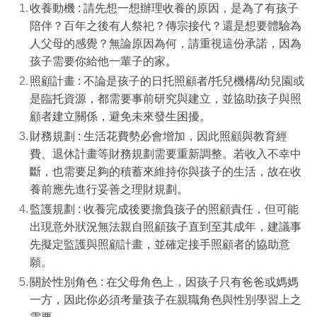
收養動機 : 請先想一想辦理收養的原因，是為了有孩子
陪伴？百年之後有人祭祀？傳宗接代？還是想要體驗為
人父母的感覺？無論原因為何，請重視這份承諾，因為
孩子需要你給他一輩子的家。
照顧計畫 : 不論是孩子的日托照顧者
/
托兒機構
/
幼兒園或
是臨托資源，都需要事前研究與建立，並協助孩子與照
顧者建立關係，避免未來發生困擾。
財務規劃 : 生活花費勢必會增加，因此照顧與教育經
費、退休計畫等財務規劃需要重新調整。若收入不幸中
斷，也需要足夠的積蓄來維持你與孩子的生活，故在收
養前應先進行妥善之理財規劃。
監護規劃 : 收養完成後要擔負孩子的照顧責任，但可能
出現意外狀況無法親自照顧孩子直到至其成年，建議事
先擬定監護與照顧計畫，並確定接手照顧者的協助意
願。
關於性別角色 : 在父母角色上，因孩子只有爸爸或媽媽
一方，因此你必須考量孩子在親職角色與性別學習上之