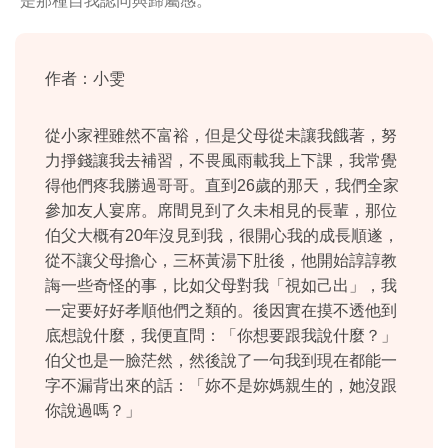
是那種自我認同與歸屬感。
作者：小雯
從小家裡雖然不富裕，但是父母從未讓我餓著，努
力掙錢讓我去補習，不畏風雨載我上下課，我常覺
得他們疼我勝過哥哥。直到26歲的那天，我們全家
參加友人宴席。席間見到了久未相見的長輩，那位
伯父大概有20年沒見到我，很開心我的成長順遂，
從不讓父母擔心，三杯黃湯下肚後，他開始諄諄教
誨一些奇怪的事，比如父母對我「視如己出」，我
一定要好好孝順他們之類的。後因實在摸不透他到
底想說什麼，我便直問：「你想要跟我說什麼？」
伯父也是一臉茫然，然後說了一句我到現在都能一
字不漏背出來的話：「妳不是妳媽親生的，她沒跟
你說過嗎？」