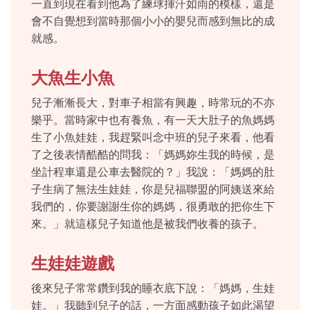
一直到現在看到他為了練球揮汗如雨的模樣，還是
會不自覺想到當時那個小小的嬰兒而感到無比的成
就感。
大魚生小魚
兒子漸漸長大，對車子相當有興趣，時常玩的不亦
樂乎。當時家中也有養魚，有一天大肚子的魚媽媽
生了小魚娃娃，我趕緊叫念中班的兒子來看，他看
了之後表情酷酷的問我：「媽媽妳生我的時候，是
坐計程車還是公車去醫院的？」我說：「媽媽的肚
子生病了無法生娃娃，你是兒福聯盟的阿姨送來給
我們的，你要謝謝生你的媽媽，很勇敢的把你生下
來。」就這樣兒子知道他是被我們收養的孩子。
生娃娃遊戲
後來兒子常常鑽到我的睡衣底下說：「媽媽，生娃
娃。」我聽到兒子的話，一方面感動孩子如此渴望