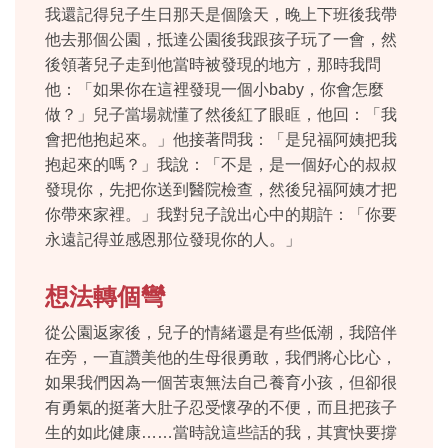
我還記得兒子生日那天是個陰天，晚上下班後我帶
他去那個公園，抵達公園後我跟孩子玩了一會，然
後領著兒子走到他當時被發現的地方，那時我問
他：「如果你在這裡發現一個小baby，你會怎麼
做？」兒子當場就懂了然後紅了眼眶，他回：「我
會把他抱起來。」他接著問我：「是兒福阿姨把我
抱起來的嗎？」我說：「不是，是一個好心的叔叔
發現你，先把你送到醫院檢查，然後兒福阿姨才把
你帶來家裡。」我對兒子說出心中的期許：「你要
永遠記得並感恩那位發現你的人。」
想法轉個彎
從公園返家後，兒子的情緒還是有些低潮，我陪伴
在旁，一直讚美他的生母很勇敢，我們將心比心，
如果我們因為一個苦衷無法自己養育小孩，但卻很
有勇氣的挺著大肚子忍受懷孕的不便，而且把孩子
生的如此健康……當時說這些話的我，其實快要撐