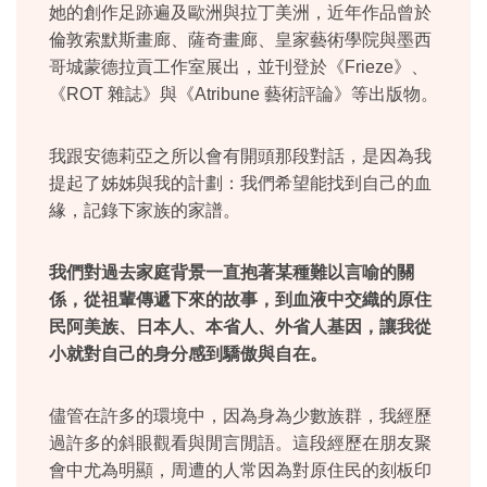
她的創作足跡遍及歐洲與拉丁美洲，近年作品曾於
倫敦索默斯畫廊、薩奇畫廊、皇家藝術學院與墨西
哥城蒙德拉貢工作室展出，並刊登於《Frieze》、
《ROT 雜誌》與《Atribune 藝術評論》等出版物。
我跟安德莉亞之所以會有開頭那段對話，是因為我
提起了姊姊與我的計劃：我們希望能找到自己的血
緣，記錄下家族的家譜。
我們對過去家庭背景一直抱著某種難以言喻的關
係，從祖輩傳遞下來的故事，到血液中交織的原住
民阿美族、日本人、本省人、外省人基因，讓我從
小就對自己的身分感到驕傲與自在。
儘管在許多的環境中，因為身為少數族群，我經歷
過許多的斜眼觀看與閒言閒語。這段經歷在朋友聚
會中尤為明顯，周遭的人常因為對原住民的刻板印