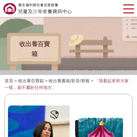
收出養百寶
箱
首頁
>
收出養百寶箱
>
收出養書籍/影音/剪報
>
「我看起來和大家
一樣，卻不屬於任何地方」